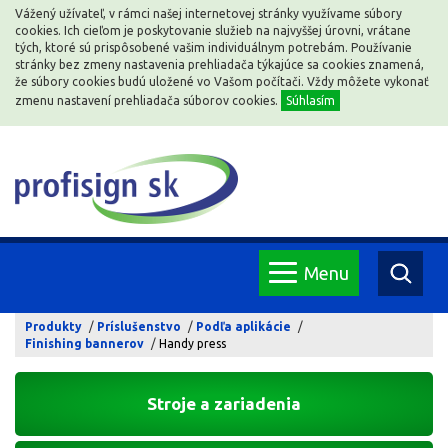
Vážený užívateľ, v rámci našej internetovej stránky využívame súbory
cookies. Ich cieľom je poskytovanie služieb na najvyššej úrovni, vrátane
tých, ktoré sú prispôsobené vašim individuálnym potrebám. Používanie
stránky bez zmeny nastavenia prehliadača týkajúce sa cookies znamená,
že súbory cookies budú uložené vo Vašom počítači. Vždy môžete vykonať
zmenu nastavení prehliadača súborov cookies.
Súhlasím
Menu
Produkty
Príslušenstvo
Podľa aplikácie
Finishing bannerov
Handy press
Stroje a zariadenia