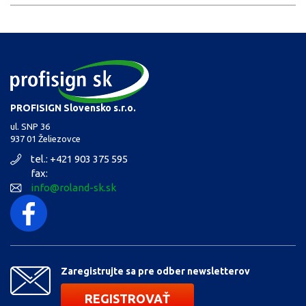
PROFISIGN Slovensko s.r.o.
ul. SNP 36
937 01 Želiezovce
tel.: +421 903 375 595
fax:
info@roland-sk.sk
Zaregistrujte sa pre odber newsletterov
REGISTROVAŤ