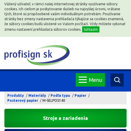
Vážený užívateľ, v rámci našej internetovej stránky využívame súbory
cookies. Ich cieľom je poskytovanie služieb na najvyššej úrovni, vrátane
tých, ktoré sú prispôsobené vašim individuálnym potrebám. Používanie
stránky bez zmeny nastavenia prehliadača týkajúce sa cookies znamená,
že súbory cookies budú uložené vo Vašom počítači. Vždy môžete vykonať
zmenu nastavení prehliadača súborov cookies.
Súhlasím
Menu
Produkty
Materiály
Podľa typu
Papier
Posterový papier
M-SELPOS140
Stroje a zariadenia