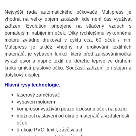
Nejvyšší řada automatického očkovače Multipress je
vhodná na velký objem zakázek, kde není čas využívat
zařízení Evolution připojené na stlačený vzduch s
pomalejším nabíjením oček. Díky rychlejšímu výkonnému
motoru zvládne drukovat v cyklu cca. 60 oček / min.
Multipress je taktéž vhodný na drukování textilních
materiálů, je vybaven funkcí, která před zalisovánímočka
vyrazí otvor a napne textil do kterého teprve ve druhém
kroku umístí plastové očko. Součástí zařízení je i stojan a
dotykový displej.
Hlavní rysy technologie:
laserový zaměřovač
vybaven motorem
kompresor využíván pouze k posunu oček na pozici
možnost nastavení od okraje materiálů a vzdálenosti
oček
drukuje PVC, textil, závěsy atd.