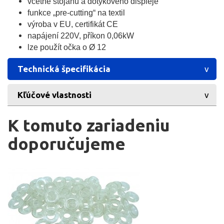
včetně stojanu a dotykového displeje
funkce „pre-cutting“ na textil
výroba v EU, certifikát CE
napájení 220V, příkon 0,06kW
lze použít očka o Ø 12
Technická špecifikácia
Kľúčové vlastnosti
K tomuto zariadeniu
doporučujeme