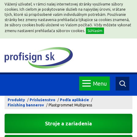
Vážený užívateľ, v rámci našej internetovej stránky využívame súbory
cookies. Ich cieľom je poskytovanie služieb na najvyššej úrovni, vrátane
tých, ktoré sú prispôsobené vašim individuálnym potrebám. Používanie
stránky bez zmeny nastavenia prehliadača týkajúce sa cookies znamená,
že súbory cookies budú uložené vo Vašom počítači. Vždy môžete vykonať
zmenu nastavení prehliadača súborov cookies.
Súhlasím
Menu
Produkty
Príslušenstvo
Podľa aplikácie
Finishing bannerov
Plastgrommet Multipress
Stroje a zariadenia