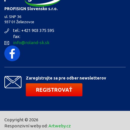
PROFISIGN Slovensko s.r.o.
ul. SNP 36
937 01 Želiezovce
tel.: +421 903 375 595
fax:
info@roland-sk.sk
Zaregistrujte sa pre odber newsletterov
REGISTROVAŤ
Copyright © 2026
Responzivní weby od:
Artweby.cz