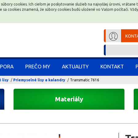
 súbory cookies. Ich cieľom je poskytovanie služieb na najvyššej úrovni, vrátan
 súbory cookies. Ich cieľom je poskytovanie služieb na najvyššej úrovni, vrátan
ce sa cookies znamená, že súbory cookies budú uložené vo Vašom počítači. Vž
ce sa cookies znamená, že súbory cookies budú uložené vo Vašom počítači. Vž
KONTA
KONTA
PORA
PORA
PREČO MY
PREČO MY
AKTUALITY
AKTUALITY
KONTAKT
KONTAKT
 lisy
Priemyselné lisy a kalandry
Transmatic 7616
Materiály