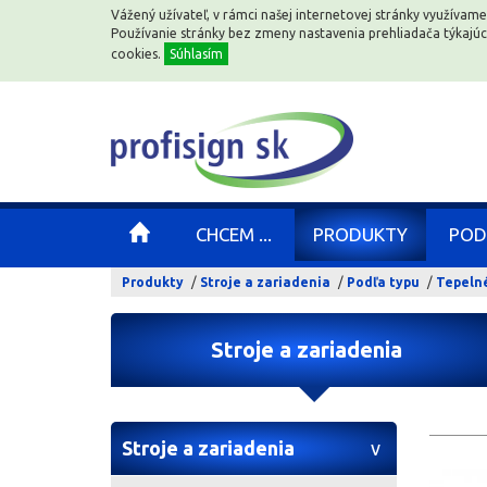
Vážený užívateľ, v rámci našej internetovej stránky využívame
Vážený užívateľ, v rámci našej internetovej stránky využívame
Používanie stránky bez zmeny nastavenia prehliadača týkajú
Používanie stránky bez zmeny nastavenia prehliadača týkajú
cookies.
cookies.
Súhlasím
Súhlasím
CHCEM ...
CHCEM ...
PRODUKTY
PRODUKTY
POD
POD
Produkty
Stroje a zariadenia
Podľa typu
Tepelné
Stroje a zariadenia
Stroje a zariadenia