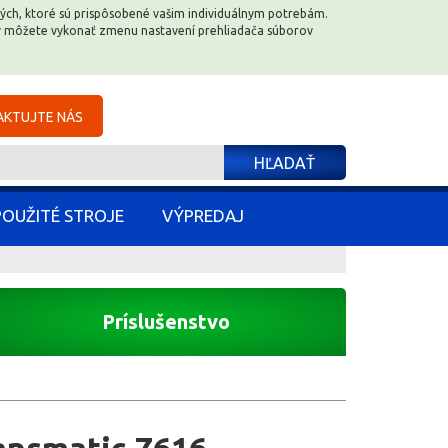
e tých, ktoré sú prispôsobené vašim individuálnym potrebám.
e tých, ktoré sú prispôsobené vašim individuálnym potrebám.
dy môžete vykonať zmenu nastavení prehliadača súborov
dy môžete vykonať zmenu nastavení prehliadača súborov
KTUJTE NÁS
KTUJTE NÁS
HĽADAŤ
HĽADAŤ
POUŽITÉ STROJE
POUŽITÉ STROJE
VÝPREDAJ
VÝPREDAJ
Príslušenstvo