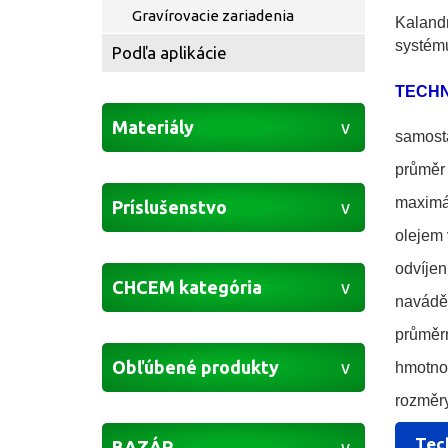
Gravírovacie zariadenia
Kalandr
systému
Podľa aplikácie
TECHN
Materiály
samosta
průměr 
maximál
Príslušenstvo
olejem 
odvíjen
CHCEM kategória
naváděc
průměrn
Obľúbené produkty
hmotno
rozměr
Tec
BAZÁR