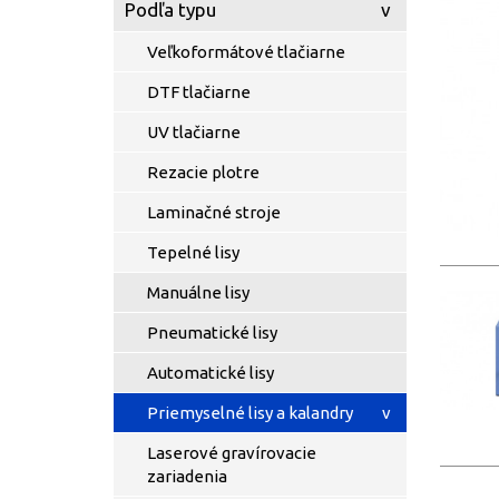
Podľa typu
Veľkoformátové tlačiarne
DTF tlačiarne
UV tlačiarne
Rezacie plotre
Laminačné stroje
Tepelné lisy
Manuálne lisy
Pneumatické lisy
Automatické lisy
Priemyselné lisy a kalandry
Laserové gravírovacie
zariadenia