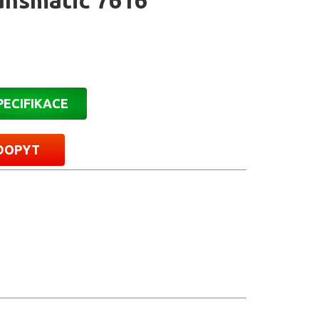
ansmatic 7616
PECIFIKACE
DOPYT