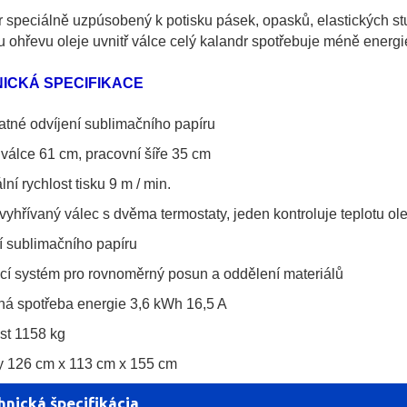
 speciálně uzpúsobený k potisku pásek, opasků, elastických stu
 ohřevu oleje uvnitř válce celý kalandr spotřebuje méně energi
ICKÁ SPECIFIKACE
tné odvíjení sublimačního papíru
válce 61 cm, pracovní šíře 35 cm
ní rychlost tisku 9 m / min.
vyhřívaný válec s dvěma termostaty, jeden kontroluje teplotu ole
í sublimačního papíru
í systém pro rovnoměrný posun a oddělení materiálů
á spotřeba energie 3,6 kWh 16,5 A
st 1158 kg
y 126 cm x 113 cm x 155 cm
hnická špecifikácia