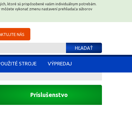
e tých, ktoré sú prispôsobené vašim individuálnym potrebám.
e tých, ktoré sú prispôsobené vašim individuálnym potrebám.
dy môžete vykonať zmenu nastavení prehliadača súborov
dy môžete vykonať zmenu nastavení prehliadača súborov
KTUJTE NÁS
KTUJTE NÁS
HĽADAŤ
HĽADAŤ
POUŽITÉ STROJE
POUŽITÉ STROJE
VÝPREDAJ
VÝPREDAJ
Príslušenstvo