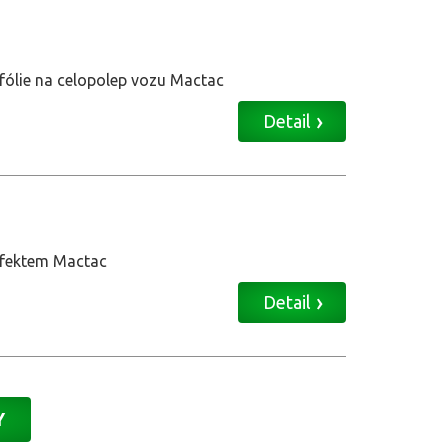
 fólie na celopolep vozu Mactac
Detail
 efektem Mactac
Detail
Y