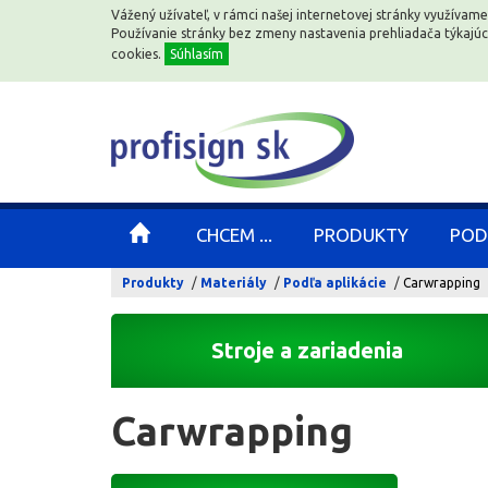
Vážený užívateľ, v rámci našej internetovej stránky využívame
Vážený užívateľ, v rámci našej internetovej stránky využívame
Používanie stránky bez zmeny nastavenia prehliadača týkajú
Používanie stránky bez zmeny nastavenia prehliadača týkajú
cookies.
cookies.
Súhlasím
Súhlasím
CHCEM ...
CHCEM ...
PRODUKTY
PRODUKTY
POD
POD
Produkty
Materiály
Podľa aplikácie
Carwrapping
Stroje a zariadenia
Carwrapping