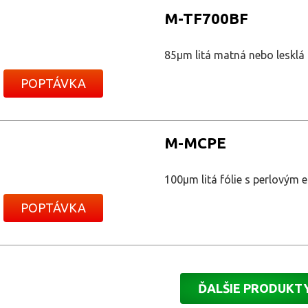
M-TF700BF
85μm litá matná nebo lesklá
POPTÁVKA
M-MCPE
100μm litá fólie s perlovým
POPTÁVKA
ĎALŠIE PRODUKT