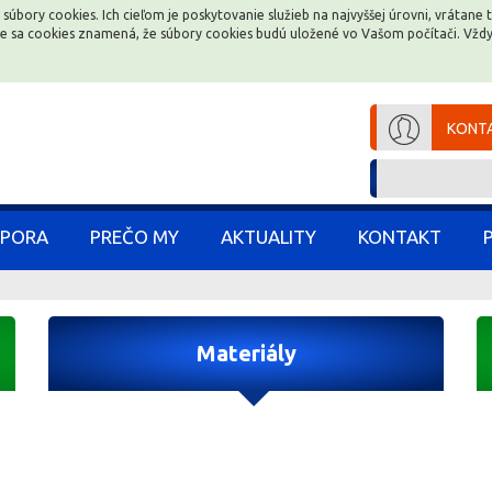
 súbory cookies. Ich cieľom je poskytovanie služieb na najvyššej úrovni, vrátan
 súbory cookies. Ich cieľom je poskytovanie služieb na najvyššej úrovni, vrátan
ce sa cookies znamená, že súbory cookies budú uložené vo Vašom počítači. Vž
ce sa cookies znamená, že súbory cookies budú uložené vo Vašom počítači. Vž
KONTA
KONTA
PORA
PORA
PREČO MY
PREČO MY
AKTUALITY
AKTUALITY
KONTAKT
KONTAKT
Materiály