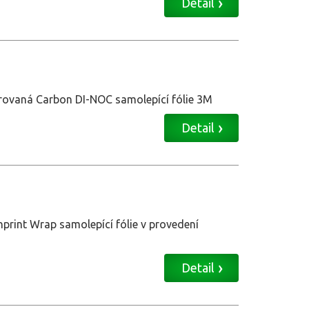
Detail
urovaná Carbon DI-NOC samolepící fólie 3M
Detail
print Wrap samolepící fólie v provedení
Detail