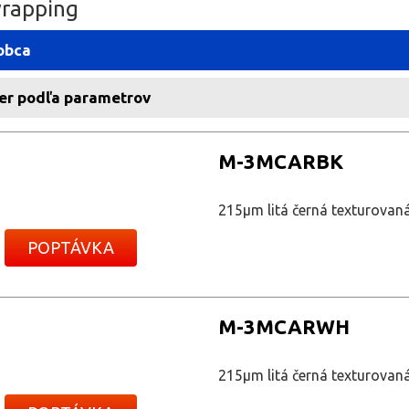
rapping
obca
er podľa parametrov
M-3MCARBK
215μm litá černá texturovan
POPTÁVKA
M-3MCARWH
215μm litá černá texturovan