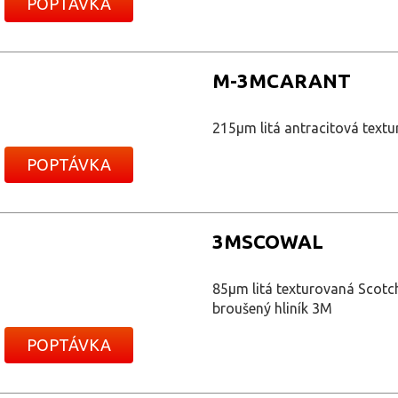
POPTÁVKA
M-3MCARANT
215μm litá antracitová text
POPTÁVKA
3MSCOWAL
85μm litá texturovaná Scotch
broušený hliník 3M
POPTÁVKA