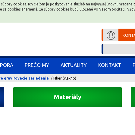
 súbory cookies. Ich cieľom je poskytovanie služieb na najvyššej úrovni, vrátan
 súbory cookies. Ich cieľom je poskytovanie služieb na najvyššej úrovni, vrátan
ce sa cookies znamená, že súbory cookies budú uložené vo Vašom počítači. Vž
ce sa cookies znamená, že súbory cookies budú uložené vo Vašom počítači. Vž
KONTA
KONTA
PORA
PORA
PREČO MY
PREČO MY
AKTUALITY
AKTUALITY
KONTAKT
KONTAKT
é gravírovacie zariadenia
FIber (vlákno)
Materiály