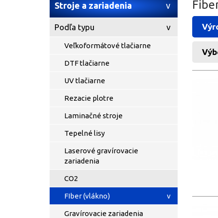
Fibe
Stroje a zariadenia
Výr
Podľa typu
Veľkoformátové tlačiarne
Výb
DTF tlačiarne
UV tlačiarne
Rezacie plotre
Laminačné stroje
Tepelné lisy
Laserové gravírovacie
zariadenia
CO2
FIber (vlákno)
Gravírovacie zariadenia