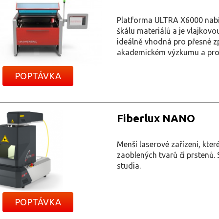
Platforma ULTRA X6000 nabíz
škálu materiálů a je vlajkovo
ideálně vhodná pro přesné z
akademickém výzkumu a pro
POPTÁVKA
Fiberlux NANO
Menší laserové zařízení, kter
zaoblených tvarů či prstenů.
studia.
POPTÁVKA