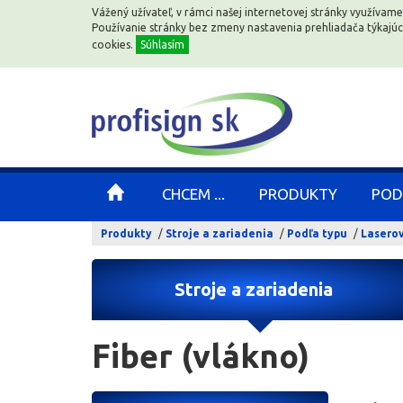
Vážený užívateľ, v rámci našej internetovej stránky využívame
Vážený užívateľ, v rámci našej internetovej stránky využívame
Používanie stránky bez zmeny nastavenia prehliadača týkajú
Používanie stránky bez zmeny nastavenia prehliadača týkajú
cookies.
cookies.
Súhlasím
Súhlasím
CHCEM ...
CHCEM ...
PRODUKTY
PRODUKTY
POD
POD
Produkty
Stroje a zariadenia
Podľa typu
Laserov
Stroje a zariadenia
Fiber (vlákno)